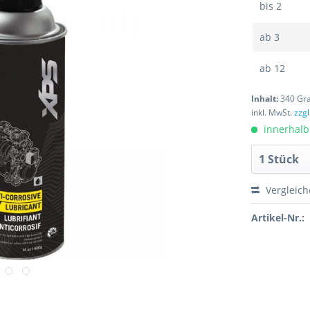
bis
2
ab
3
ab
12
Inhalt:
340 Gr
inkl. MwSt.
zzgl
innerhalb
Vergleic
Artikel-Nr.: