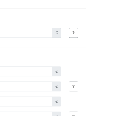
€
€
€
€