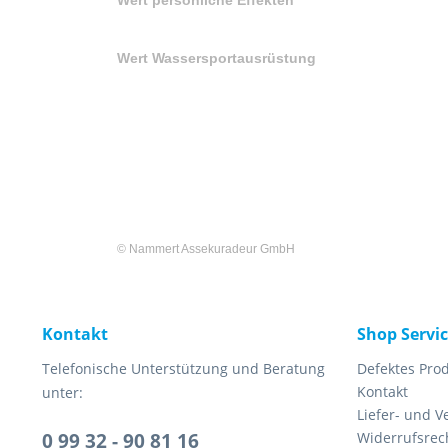
Wert persönliche Effekten
Wert Wassersportausrüstung
©
Nammert Assekuradeur GmbH
Kontakt
Shop Servi
Telefonische Unterstützung und Beratung
Defektes Pro
Kontakt
unter:
Liefer- und 
0 99 32 - 90 81 16
Widerrufsrec