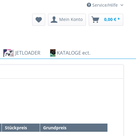
Service/Hilfe
Mein Konto
0,00 € *
JETLOADER
KATALOGE ect.
Stückpreis
Grundpreis