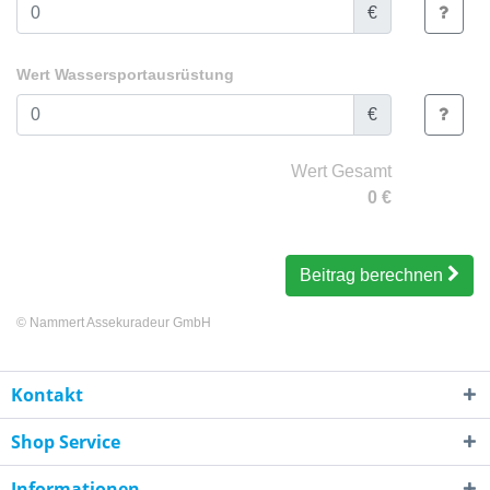
€
Wert Wassersportausrüstung
€
Wert Gesamt
0
€
Beitrag berechnen
©
Nammert Assekuradeur GmbH
Kontakt
Shop Service
Informationen