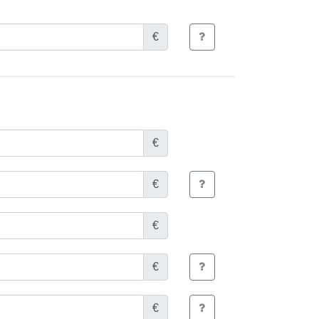
€
€
€
€
€
€