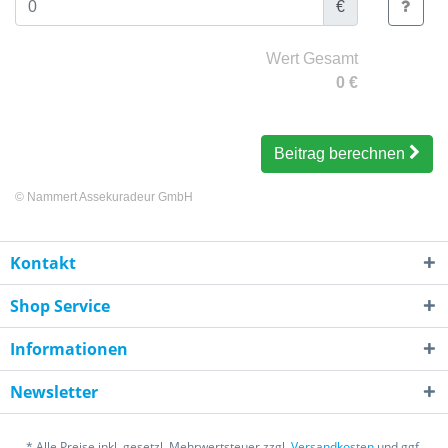
€
Wert Gesamt
0
€
Beitrag berechnen
©
Nammert Assekuradeur GmbH
Kontakt
Shop Service
Informationen
Newsletter
* Alle Preise inkl. gesetzl. Mehrwertsteuer zzgl.
Versandkosten
und ggf.